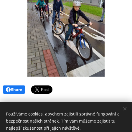
Share
Používáme cookies, abychom zajistili správné fungování a
bezpečnost našich stránek. Tím vám můžeme zajistit tu
nejlepší zkušenost při jejich návštěvě.
© 2016
Základní škola Horní Lideč, okres Vsetín.
Všechna