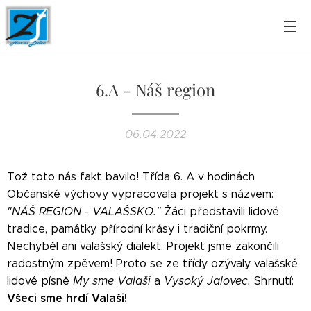
6.A - Náš region
06.04.2022
Tož toto nás fakt bavilo! Třída 6. A v hodinách
Občanské výchovy vypracovala projekt s názvem:
"NÁŠ REGION - VALAŠSKO."
Žáci představili lidové
tradice, památky, přírodní krásy i tradiční pokrmy.
Nechyběl ani valašský dialekt. Projekt jsme zakončili
radostným zpěvem! Proto se ze třídy ozývaly valašské
lidové písně
My sme Valaši
a
Vysoký Jalovec.
Shrnutí:
Všeci sme hrdí Valaši!