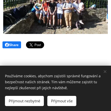
Share
Používáme cookies, abychom zajistili správné fungování a
bezpečnost našich stránek. Tím vám můžeme zajistit tu
© 2016
nejlepší zkušenost při jejich návštěvě.
Základní škola Horní Lideč, okres Vsetín.
Všechna
práva vyhrazena.
Přijmout nezbytné
Přijmout vše
©
Designed by Bohumír Náhlý
Cookies