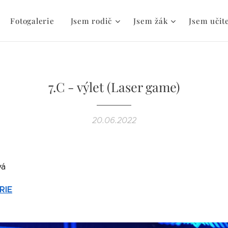
Fotogalerie
Jsem rodič
Jsem žák
Jsem učit
7.C - výlet (Laser game)
20.06.2022
vá
RIE