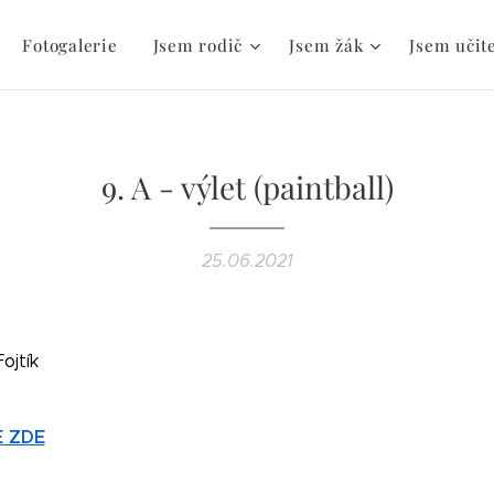
Fotogalerie
Jsem rodič
Jsem žák
Jsem učit
9. A - výlet (paintball)
25.06.2021
ojtík
E ZDE