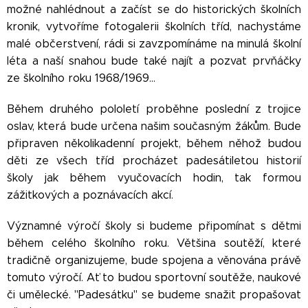
možné nahlédnout a začíst se do historických školních
kronik, vytvoříme fotogalerii školních tříd, nachystáme
malé občerstvení, rádi si zavzpomínáme na minulá školní
léta a naší snahou bude také najít a pozvat prvňáčky
ze školního roku 1968/1969...
Během druhého pololetí proběhne poslední z trojice
oslav, která bude určena našim současným žákům. Bude
připraven několikadenní projekt, během něhož budou
děti ze všech tříd procházet padesátiletou historií
školy jak během vyučovacích hodin, tak formou
zážitkových a poznávacích akcí.
Významné výročí školy si budeme připomínat s dětmi
během celého školního roku. Většina soutěží, které
tradičně organizujeme, bude spojena a věnována právě
tomuto výročí. Ať to budou sportovní soutěže, naukové
či umělecké. "Padesátku" se budeme snažit propašovat