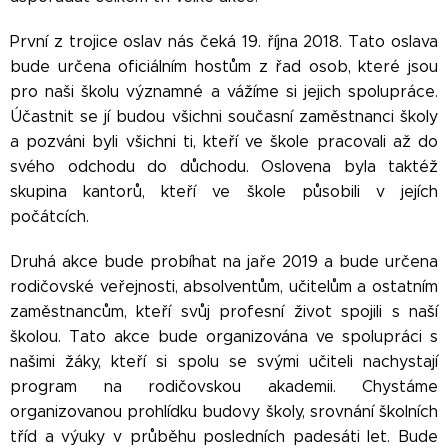
První z trojice oslav nás čeká 19. října 2018. Tato oslava
bude určena oficiálním hostům z řad osob, které jsou
pro naši školu významné a vážíme si jejich spolupráce.
Účastnit se jí budou všichni současní zaměstnanci školy
a pozváni byli všichni ti, kteří ve škole pracovali až do
svého odchodu do důchodu. Oslovena byla taktéž
skupina kantorů, kteří ve škole působili v jejích
počátcích.
Druhá akce bude probíhat na jaře 2019 a bude určena
rodičovské veřejnosti, absolventům, učitelům a ostatním
zaměstnancům, kteří svůj profesní život spojili s naší
školou. Tato akce bude organizována ve spolupráci s
našimi žáky, kteří si spolu se svými učiteli nachystají
program na rodičovskou akademii. Chystáme
organizovanou prohlídku budovy školy, srovnání školních
tříd a výuky v průběhu posledních padesáti let. Bude