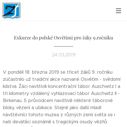
Exkurze do polské Osvětimi pro žáky 9.ročníku
24.03.2019
V pondělí 18. března 2019 se třicet žáků 9. ročníku
zúčastnilo už tradiční akce nazvané Osvětim - svědomí
lidstva. Žáci navštívili koncentrační tábor Auschwitz I a
tři kilometry vzdálený vyhlazovací tábor Auschwitz II -
Birkenau. S průvodcem navštívili některé táborové
bloky, vězení a ubikace. Stejně jako další mladí
návštěvníci tohoto muzea z různých zemí světa se i
naši deváťáci seznámili s tragickými osudy vězňů