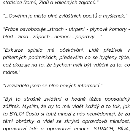
statisíce Romů, Židů a válečných zajatců."
"...Osvětim je místo plné zvláštních pocitů a myšlenek."
"Práce osvobozuje...strach - utrpení - plynové komory -
hlad - zima - zápach - nemoci - popravy... ."
"Exkurze splnila mé očekávání. Lidé přežívali v
příšerných podmínkách, především co se hygieny týče,
což ukazuje na to, že bychom měli být vděční za to, co
máme."
"Dozvěděla jsem se plno nových informací."
"Byl to strašně zvláštní a hodně těžce popsatelný
zážitek. Myslím, že by to měl vidět každý a to tak, jak
to BYLO! Často si totiž mnozí z nás neuvědomují, že za
těmi obrázky a videi se skrývá opravdová minulost,
opravdoví lidé a opravdové emoce. STRACH, BÍDA,