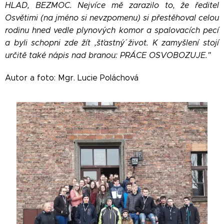
HLAD, BEZMOC. Nejvíce mě zarazilo to, že ředitel
Osvětimi (na jméno si nevzpomenu) si přestěhoval celou
rodinu hned vedle plynových komor a spalovacích pecí
a byli schopni zde žít ,šťastný´ život. K zamyšlení stojí
určitě také nápis nad branou: PRÁCE OSVOBOZUJE."
Autor a foto: Mgr. Lucie Poláchová