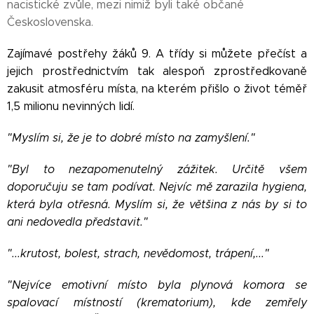
nacistické zvůle, mezi nimiž byli také občané
Československa.
Zajímavé postřehy žáků 9. A třídy si můžete přečíst a
jejich prostřednictvím tak alespoň zprostředkovaně
zakusit atmosféru místa, na kterém přišlo o život téměř
1,5 milionu nevinných lidí.
"Myslím si, že je to dobré místo na zamyšlení."
"Byl to nezapomenutelný zážitek. Určitě všem
doporučuju se tam podívat. Nejvíc mě zarazila hygiena,
která byla otřesná. Myslím si, že většina z nás by si to
ani nedovedla představit."
"...krutost, bolest, strach, nevědomost, trápení,..."
"Nejvíce emotivní místo byla plynová komora se
spalovací místností (krematorium), kde zemřely