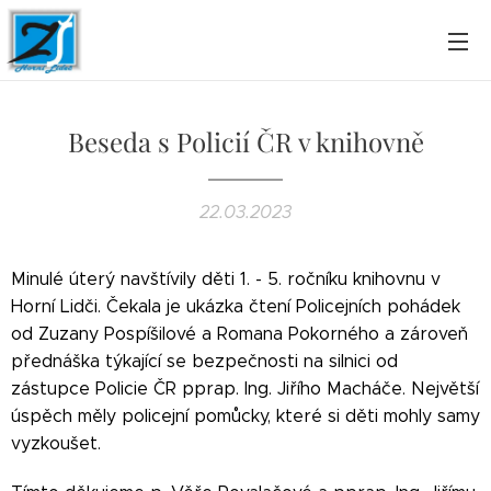
Beseda s Policií ČR v knihovně
22.03.2023
Minulé úterý navštívily děti 1. - 5. ročníku knihovnu v
Horní Lidči. Čekala je ukázka čtení Policejních pohádek
od Zuzany Pospíšilové a Romana Pokorného a zároveň
přednáška týkající se bezpečnosti na silnici od
zástupce Policie ČR pprap. Ing. Jiřího Macháče. Největší
úspěch měly policejní pomůcky, které si děti mohly samy
vyzkoušet.