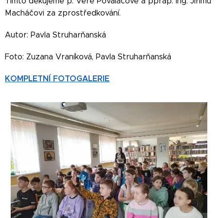
Tímto děkujeme p. Věře Povalačové a pprap. Ing. Jiřímu
Macháčovi za zprostředkování.
Autor: Pavla Struharňanská
Foto: Zuzana Vraníková, Pavla Struharňanská
KOMPLETNÍ FOTOGALERIE