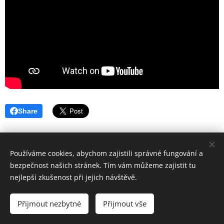
Share
Používáme cookies, abychom zajistili správné fungování a
bezpečnost našich stránek. Tím vám můžeme zajistit tu
© 2016
nejlepší zkušenost při jejich návštěvě.
Základní škola Horní Lideč, okres Vsetín.
Všechna
práva vyhrazena.
Přijmout nezbytné
Přijmout vše
©
Designed by Bohumír Náhlý
Cookies