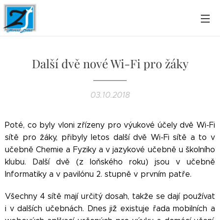
Další dvě nové Wi-Fi pro žáky
03.10.2018
Poté, co byly vloni zřízeny pro výukové účely dvě Wi-Fi
sítě pro žáky, přibyly letos další dvě Wi-Fi sítě a to v
učebně Chemie a Fyziky a v jazykové učebně u školního
klubu. Další dvě (z loňského roku) jsou v učebně
Informatiky a v pavilónu 2. stupně v prvním patře.
Všechny 4 sítě mají určitý dosah, takže se dají používat
i v dalších učebnách. Dnes již existuje řada mobilních a