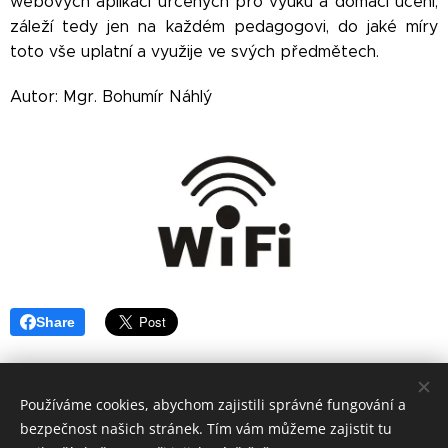
webových aplikací určených pro výuku a domácí učení,
záleží tedy jen na každém pedagogovi, do jaké míry
toto vše uplatní a využije ve svých předmětech.
Autor: Mgr. Bohumír Náhlý
Share
Používáme cookies, abychom zajistili správné fungování a
bezpečnost našich stránek. Tím vám můžeme zajistit tu