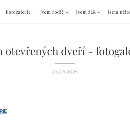
Fotogalerie
Jsem rodič
Jsem žák
Jsem učit
 otevřených dveří - fotogal
25.05.2025
RIE