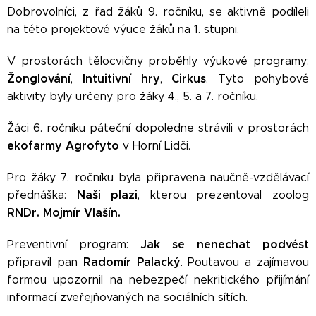
Dobrovolníci, z řad žáků 9. ročníku, se aktivně podíleli
na této projektové výuce žáků na 1. stupni.
V prostorách tělocvičny proběhly výukové programy:
Žonglování
Intuitivní hry
Cirkus
,
,
. Tyto pohybové
aktivity byly určeny pro žáky 4., 5. a 7. ročníku.
Žáci 6. ročníku páteční dopoledne strávili v prostorách
ekofarmy Agrofyto
v Horní Lidči.
Pro žáky 7. ročníku byla připravena naučně-vzdělávací
Naši plazi
přednáška:
, kterou prezentoval zoolog
RNDr. Mojmír Vlašín.
Jak se nenechat podvést
Preventivní program:
Radomír Palacký
připravil pan
. Poutavou a zajímavou
formou upozornil na nebezpečí nekritického přijímání
informací zveřejňovaných na sociálních sítích.