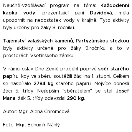
Každodenní
Naučně-vzdělávací program na téma:
kapka vody
Davidová
, prezentující paní
, měla
upozornit na nedostatek vody v krajině. Tyto aktivity
byly určeny pro žáky 8. ročníku.
Tajemství valašských kamenů
Partyzánskou stezkou
,
byly aktivity určené pro žáky 9.ročníku a to v
prostorách Vsetínského zámku.
sběr starého
V rámci oslav Dne Země proběhl poprvé
papíru
, kdy ve sběru soutěžili žáci na 1. stupni. Celkem
2784 kg
se nasbíralo
starého papíru. Nejvíce donesli
Josef
žáci 5. třídy. Nejlepším "sběratelem" se stal
Mana
290 kg
, žák 5. třídy, odevzdal
.
Autor: Mgr. Alena Chromcová
Foto: Mgr. Bohumír Náhlý