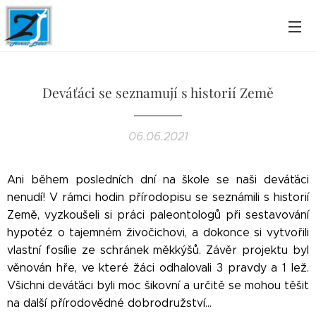
Deváťáci se seznamují s historií Země
06.06.2021
Ani během posledních dní na škole se naši deváťáci
nenudí! V rámci hodin přírodopisu se seznámili s historií
Země, vyzkoušeli si práci paleontologů při sestavování
hypotéz o tajemném živočichovi, a dokonce si vytvořili
vlastní fosílie ze schránek měkkýšů. Závěr projektu byl
věnován hře, ve které žáci odhalovali 3 pravdy a 1 lež.
Všichni deváťáci byli moc šikovní a určitě se mohou těšit
na další přírodovědné dobrodružství...