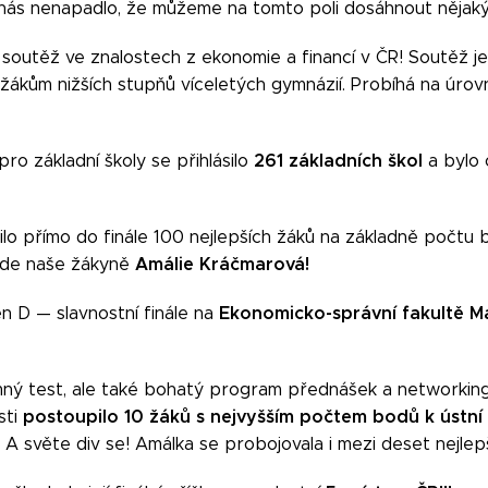
y nás nenapadlo, že můžeme na tomto poli dosáhnout nějak
í soutěž ve znalostech z ekonomie a financí v ČR! Soutěž je
 žákům nižších stupňů víceletých gymnázií. Probíhá na úrovn
261 základních škol
ro základní školy se přihlásilo
a bylo
ilo přímo do finále 100 nejlepších žáků na základně počtu b
Amálie Kráčmarová!
 zde naše žákyně
Ekonomicko-správní fakultě Ma
n D — slavnostní finále na
mný test, ale také bohatý program přednášek a networking
postoupilo 10 žáků s nejvyšším počtem bodů
k ústní
sti
. A světe div se! Amálka se probojovala i mezi deset nejlep