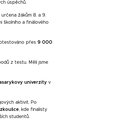
ých úspěchů.
 určena žákům 8. a 9.
i školního a finálového
9 000
 otestováno přes
odů z testu. Měli jsme
sarykovy univerzity
v
ových aktivit. Po
 zkoušce
, kde finalisty
ších studentů.