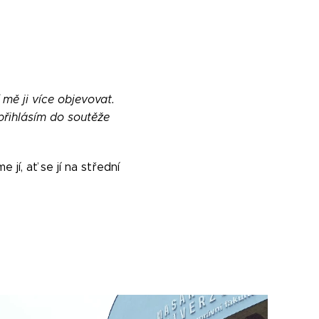
mě ji více objevovat.
 přihlásím do soutěže
í, ať se jí na střední