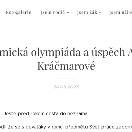
Fotogalerie
Jsem rodič
Jsem žák
Jsem učit
mická olympiáda a úspěch 
Kráčmarové
24.05.2023
— Ještě před rokem cesta do neznáma.
odli, že se s deváťáky v rámci předmětu Svět práce zapoj