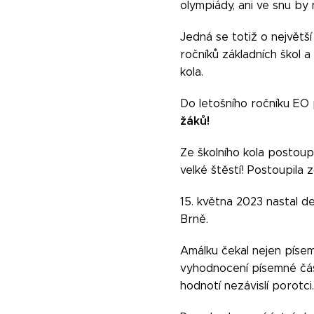
olympiády, ani ve snu b
Jedná se totiž o největš
ročníků základních škol a
kola.
Do letošního ročníku EO p
žáků!
Ze školního kola postoup
velké štěstí! Postoupila
15. května 2023 nastal de
Brně.
Amálku čekal nejen píse
vyhodnocení písemné čá
hodnotí nezávislí porotci