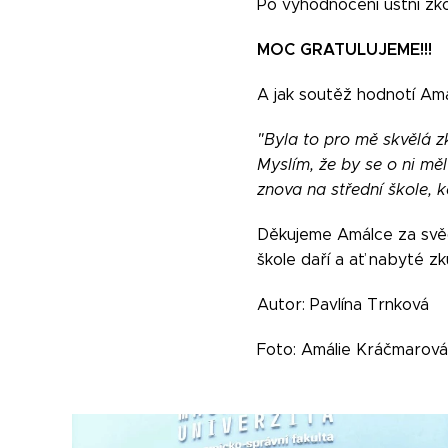
Po vyhodnocení ústní zkou
MOC GRATULUJEME!!!
A jak soutěž hodnotí Am
"Byla to pro mě skvělá z
Myslím, že by se o ni měl
znova na střední škole, k
Děkujeme Amálce za svědo
škole daří a ať nabyté zku
Autor: Pavlína Trnková
Foto: Amálie Kráčmarová