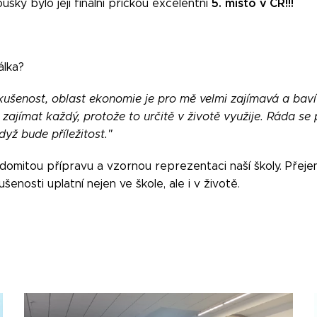
5. místo v ČR!!!
šky bylo její finální příčkou excelentní
álka?
kušenost, oblast ekonomie je pro mě velmi zajímavá a baví 
 zajímat každý, protože to určitě v životě využije. Ráda se
dyž bude příležitost."
mitou přípravu a vzornou reprezentaci naší školy. Přejeme j
šenosti uplatní nejen ve škole, ale i v životě.