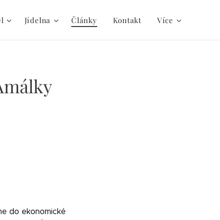
el
Jídelna
Články
Kontakt
Více
Amálky
íme do ekonomické