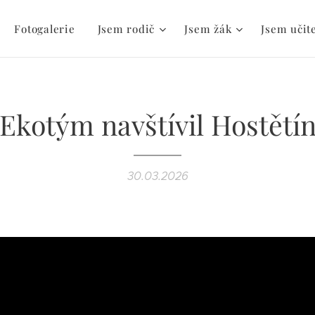
Fotogalerie
Jsem rodič
Jsem žák
Jsem učit
Ekotým navštívil Hostětí
30.03.2026