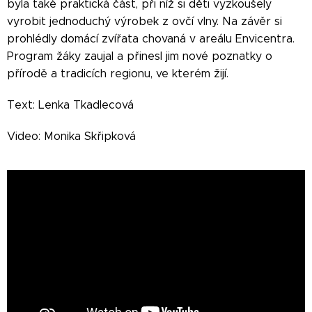
byla také praktická část, při níž si děti vyzkoušely
vyrobit jednoduchý výrobek z ovčí vlny. Na závěr si
prohlédly domácí zvířata chovaná v areálu Envicentra.
Program žáky zaujal a přinesl jim nové poznatky o
přírodě a tradicích regionu, ve kterém žijí.
Text: Lenka Tkadlecová
Video: Monika Skřipková