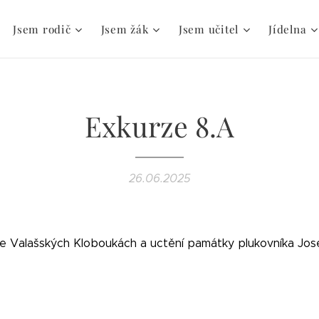
Jsem rodič
Jsem žák
Jsem učitel
Jídelna
Exkurze 8.A
26.06.2025
e Valašských Kloboukách a uctění památky plukovníka Jose