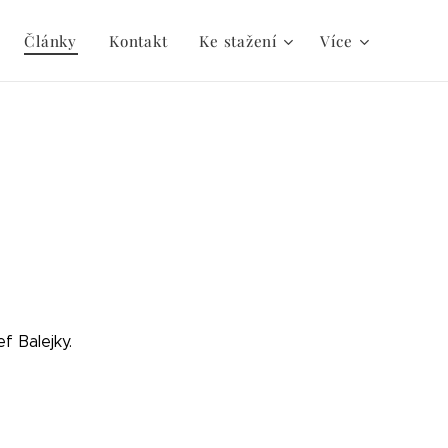
Články
Kontakt
Ke stažení
Více
f Balejky.