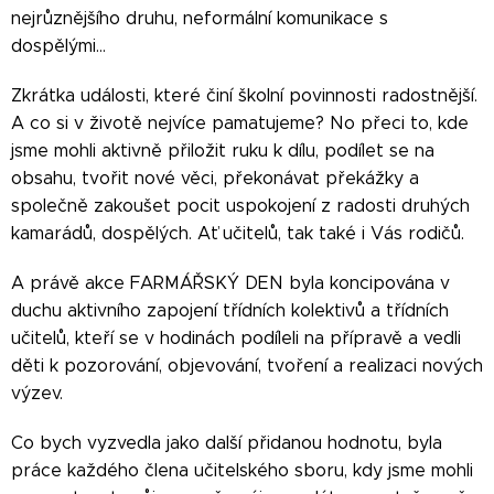
nejrůznějšího druhu, neformální komunikace s
dospělými…
Zkrátka události, které činí školní povinnosti radostnější.
A co si v životě nejvíce pamatujeme? No přeci to, kde
jsme mohli aktivně přiložit ruku k dílu, podílet se na
obsahu, tvořit nové věci, překonávat překážky a
společně zakoušet pocit uspokojení z radosti druhých
kamarádů, dospělých. Ať učitelů, tak také i Vás rodičů.
A právě akce FARMÁŘSKÝ DEN byla koncipována v
duchu aktivního zapojení třídních kolektivů a třídních
učitelů, kteří se v hodinách podíleli na přípravě a vedli
děti k pozorování, objevování, tvoření a realizaci nových
výzev.
Co bych vyzvedla jako další přidanou hodnotu, byla
práce každého člena učitelského sboru, kdy jsme mohli