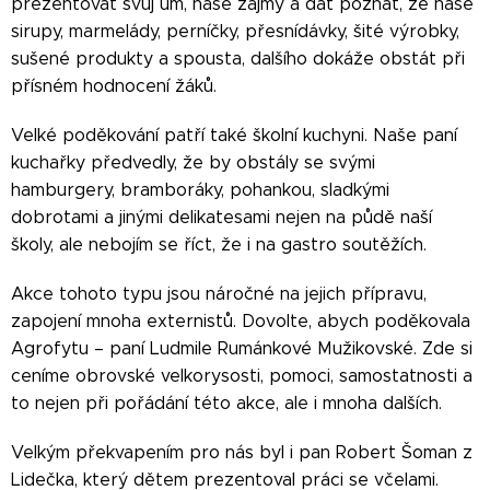
prezentovat svůj um, naše zájmy a dát poznat, že naše
sirupy, marmelády, perníčky, přesnídávky, šité výrobky,
sušené produkty a spousta, dalšího dokáže obstát při
přísném hodnocení žáků.
Velké poděkování patří také školní kuchyni. Naše paní
kuchařky předvedly, že by obstály se svými
hamburgery, bramboráky, pohankou, sladkými
dobrotami a jinými delikatesami nejen na půdě naší
školy, ale nebojím se říct, že i na gastro soutěžích.
Akce tohoto typu jsou náročné na jejich přípravu,
zapojení mnoha externistů. Dovolte, abych poděkovala
Agrofytu – paní Ludmile Rumánkové Mužikovské. Zde si
ceníme obrovské velkorysosti, pomoci, samostatnosti a
to nejen při pořádání této akce, ale i mnoha dalších.
Velkým překvapením pro nás byl i pan Robert Šoman z
Lidečka, který dětem prezentoval práci se včelami.