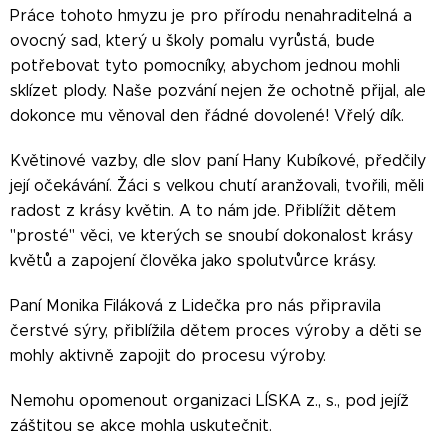
Práce tohoto hmyzu je pro přírodu nenahraditelná a
ovocný sad, který u školy pomalu vyrůstá, bude
potřebovat tyto pomocníky, abychom jednou mohli
sklízet plody. Naše pozvání nejen že ochotně přijal, ale
dokonce mu věnoval den řádné dovolené! Vřelý dík.
Květinové vazby, dle slov paní Hany Kubíkové, předčily
její očekávání. Žáci s velkou chutí aranžovali, tvořili, měli
radost z krásy květin. A to nám jde. Přiblížit dětem
"prosté" věci, ve kterých se snoubí dokonalost krásy
květů a zapojení člověka jako spolutvůrce krásy.
Paní Monika Filáková z Lidečka pro nás připravila
čerstvé sýry, přiblížila dětem proces výroby a děti se
mohly aktivně zapojit do procesu výroby.
Nemohu opomenout organizaci LÍSKA z., s., pod jejíž
záštitou se akce mohla uskutečnit.