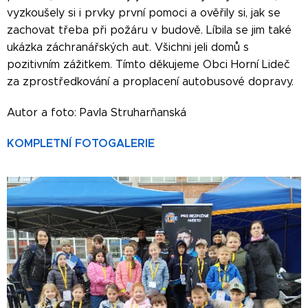
vyzkoušely si i prvky první pomoci a ověřily si, jak se
zachovat třeba při požáru v budově. Líbila se jim také
ukázka záchranářských aut. Všichni jeli domů s
pozitivním zážitkem. Tímto děkujeme Obci Horní Lideč
za zprostředkování a proplacení autobusové dopravy.
Autor a foto: Pavla Struharňanská
KOMPLETNÍ FOTOGALERIE