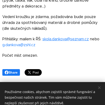
(pytlík, taška, vak, obal na knihu, drobné dárkové
předměty a dekorace...)
Vedení kroužku je zdarma, požadována bude pouze
úhrada za spotřebovaný materiál a drobné pomůcky
(dle skutečných nákladů).
Přihlášky: mailem k ŘŠ:
skola.dankova@seznam.cz
nebo
g.dankova@zshl.cz
Počet míst omezen.
Share
Používáme cookies, abychom zajistili správné fungování a
bezpečnost našich stránek. Tím vám můžeme zajistit tu
© 2016
nejlepší zkušenost při jejich návštěvě.
Základní škola Horní Lideč, okres Vsetín.
Všechna