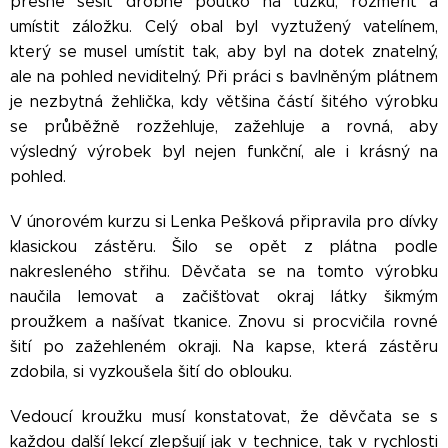
přesně sešít drobné poutko na tužku, rozměřit a
umístit záložku. Celý obal byl vyztužený vatelínem,
který se musel umístit tak, aby byl na dotek znatelný,
ale na pohled neviditelný. Při práci s bavlněným plátnem
je nezbytná žehlička, kdy většina částí šitého výrobku
se průběžně rozžehluje, zažehluje a rovná, aby
výsledný výrobek byl nejen funkční, ale i krásný na
pohled.
V únorovém kurzu si Lenka Pešková připravila pro dívky
klasickou zástěru. Šilo se opět z plátna podle
nakresleného střihu. Děvčata se na tomto výrobku
naučila lemovat a začišťovat okraj látky šikmým
proužkem a našívat tkanice. Znovu si procvičila rovné
šití po zažehleném okraji. Na kapse, která zástěru
zdobila, si vyzkoušela šití do oblouku.
Vedoucí kroužku musí konstatovat, že děvčata se s
každou další lekcí zlepšují jak v technice, tak v rychlosti