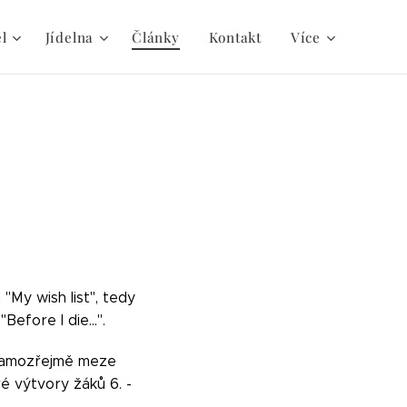
el
Jídelna
Články
Kontakt
Více
"My wish list", tedy
Before I die...".
e samozřejmě meze
é výtvory žáků 6. -