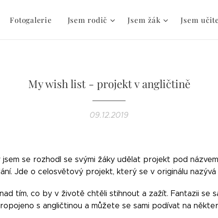
Fotogalerie
Jsem rodič
Jsem žák
Jsem učit
My wish list - projekt v angličtině
09.12.2019
y jsem se rozhodl se svými žáky udělat projekt pod názvem 
í. Jde o celosvětový projekt, který se v originálu nazývá "
nad tím, co by v životě chtěli stihnout a zažít. Fantazii s
ropojeno s angličtinou a můžete se sami podívat na někter