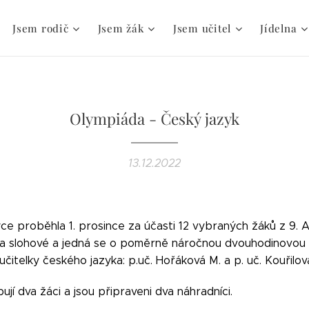
Jsem rodič
Jsem žák
Jsem učitel
Jídelna
Olympiáda - Český jazyk
13.12.2022
e proběhla 1. prosince za účasti 12 vybraných žáků z 9. A 
é a slohové a jedná se o poměrně náročnou dvouhodinovou
učitelky českého jazyka: p.uč. Hořáková M. a p. uč. Kouřilov
jí dva žáci a jsou připraveni dva náhradníci.