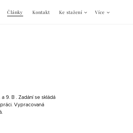
Články
Kontakt
Ke stažení
Více
a 9. B . Zadání se skládá
 práci. Vypracovaná
á.