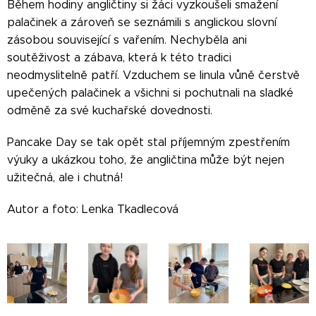
Během hodiny angličtiny si žáci vyzkoušeli smažení
palačinek a zároveň se seznámili s anglickou slovní
zásobou související s vařením. Nechyběla ani
soutěživost a zábava, která k této tradici
neodmyslitelně patří. Vzduchem se linula vůně čerstvě
upečených palačinek a všichni si pochutnali na sladké
odměně za své kuchařské dovednosti.
Pancake Day se tak opět stal příjemným zpestřením
výuky a ukázkou toho, že angličtina může být nejen
užitečná, ale i chutná!
Autor a foto: Lenka Tkadlecová