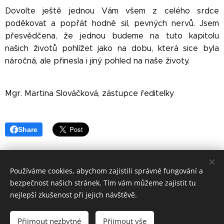
Dovolte ještě jednou Vám všem z celého srdce
poděkovat a popřát hodně sil, pevných nervů. Jsem
přesvědčena, že jednou budeme na tuto kapitolu
našich životů pohlížet jako na dobu, která sice byla
náročná, ale přinesla i jiný pohled na naše životy.
Mgr. Martina Slováčková, zástupce ředitelky
Share
Používáme cookies, abychom zajistili správné fungování a
bezpečnost našich stránek. Tím vám můžeme zajistit tu
© 2016
nejlepší zkušenost při jejich návštěvě.
Základní škola Horní Lideč, okres Vsetín.
Všechna
práva vyhrazena.
Přijmout nezbytné
Přijmout vše
©