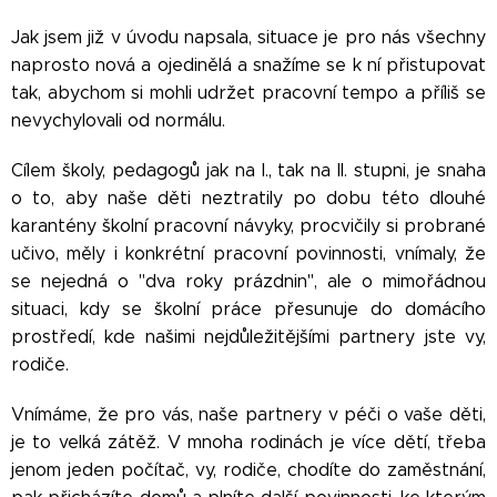
Jak jsem již v úvodu napsala, situace je pro nás všechny
naprosto nová a ojedinělá a snažíme se k ní přistupovat
tak, abychom si mohli udržet pracovní tempo a příliš se
nevychylovali od normálu.
Cílem školy, pedagogů jak na I., tak na II. stupni, je snaha
o to, aby naše děti neztratily po dobu této dlouhé
karantény školní pracovní návyky, procvičily si probrané
učivo, měly i konkrétní pracovní povinnosti, vnímaly, že
se nejedná o "dva roky prázdnin", ale o mimořádnou
situaci, kdy se školní práce přesunuje do domácího
prostředí, kde našimi nejdůležitějšími partnery jste vy,
rodiče.
Vnímáme, že pro vás, naše partnery v péči o vaše děti,
je to velká zátěž. V mnoha rodinách je více dětí, třeba
jenom jeden počítač, vy, rodiče, chodíte do zaměstnání,