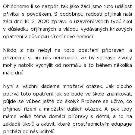
Ohlédneme-li se nazpět, tak jako žáci jsme tuto událost
přivítali s povděkem. S podobnou radostí přijímali naši
žáci dne 10. 3. 2020 zprávu o uzavření všech typů škol
v důsledku přijímaných a vládou vydávaných krizových
opatření v důsledku šíření nové nemoci.
Nikdo z nás nebyl na toto opatření připraven, a
přiznejme si, ani nás nenapadlo, že by se naše životy
mohly natolik vychýlit od normálu a to během několika
málo dnů.
Nyní si všichni klademe množství otázek. Jak dlouho
potrvá toto opatření, jak se bude ve škole známkovat,
půjde se vůbec ještě do školy? Probere se učivo, co
přijímací řízení a množství dalších otázek. A pak tady
máme velké téma domácí přípravy s dětmi, a to na
základě úkolů a aktivit, které prostřednictvím edupage
přichází od nás učitelů.