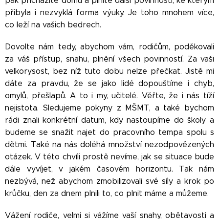
pak přicházíte domů a plníte další povinnosti, ke kterým
přibyla i nezvyklá forma výuky. Je toho mnohem více,
co leží na vašich bedrech.
Dovolte nám tedy, abychom vám, rodičům, poděkovali
za váš přístup, snahu, plnění všech povinností. Za vaši
velkorysost, bez níž tuto dobu nelze přečkat. Jistě mi
dáte za pravdu, že se jako lidé dopouštíme i chyb,
omylů, přešlapů. A to i my, učitelé. Věřte, že i nás tíží
nejistota. Sledujeme pokyny z MŠMT, a také bychom
rádi znali konkrétní datum, kdy nastoupíme do školy a
budeme se snažit najet do pracovního tempa spolu s
dětmi. Také na nás doléhá množství nezodpovězených
otázek. V této chvíli prostě nevíme, jak se situace bude
dále vyvíjet, v jakém časovém horizontu. Tak nám
nezbývá, než abychom zmobilizovali své síly a krok po
krůčku, den za dnem plnili to, co plnit máme a můžeme.
Vážení rodiče, velmi si vážíme vaší snahy, obětavosti a