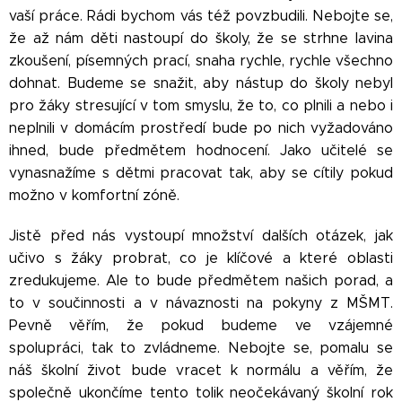
vaší práce. Rádi bychom vás též povzbudili. Nebojte se,
že až nám děti nastoupí do školy, že se strhne lavina
zkoušení, písemných prací, snaha rychle, rychle všechno
dohnat. Budeme se snažit, aby nástup do školy nebyl
pro žáky stresující v tom smyslu, že to, co plnili a nebo i
neplnili v domácím prostředí bude po nich vyžadováno
ihned, bude předmětem hodnocení. Jako učitelé se
vynasnažíme s dětmi pracovat tak, aby se cítily pokud
možno v komfortní zóně.
Jistě před nás vystoupí množství dalších otázek, jak
učivo s žáky probrat, co je klíčové a které oblasti
zredukujeme. Ale to bude předmětem našich porad, a
to v součinnosti a v návaznosti na pokyny z MŠMT.
Pevně věřím, že pokud budeme ve vzájemné
spolupráci, tak to zvládneme. Nebojte se, pomalu se
náš školní život bude vracet k normálu a věřím, že
společně ukončíme tento tolik neočekávaný školní rok