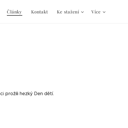
Články
Kontakt
Ke stažení
Více
i prožili hezký Den dětí.