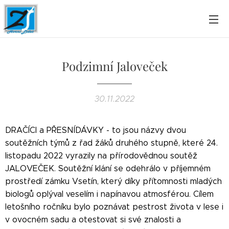
Podzimní Jaloveček
30.11.2022
DRAČÍCI a PŘESNÍDÁVKY - to jsou názvy dvou
soutěžních týmů z řad žáků druhého stupně, které 24.
listopadu 2022 vyrazily na přírodovědnou soutěž
JALOVEČEK. Soutěžní klání se odehrálo v příjemném
prostředí zámku Vsetín, který díky přítomnosti mladých
biologů oplýval veselím i napínavou atmosférou. Cílem
letošního ročníku bylo poznávat pestrost života v lese i
v ovocném sadu a otestovat si své znalosti a