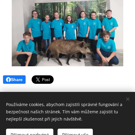
Share
Používáme cookies, abychom zajistili správné fungování a
bezpečnost našich stránek. Tím vám můžeme zajistit tu
© 2016
nejlepší zkušenost při jejich návštěvě.
Základní škola Horní Lideč, okres Vsetín.
Všechna
práva vyhrazena.
Přijmout nezbytné
Přijmout vše