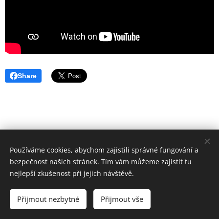
Share
Používáme cookies, abychom zajistili správné fungování a
bezpečnost našich stránek. Tím vám můžeme zajistit tu
© 2016
nejlepší zkušenost při jejich návštěvě.
Základní škola Horní Lideč, okres Vsetín.
Všechna
práva vyhrazena.
Přijmout nezbytné
Přijmout vše
©
Designed by Bohumír Náhlý
Cookies