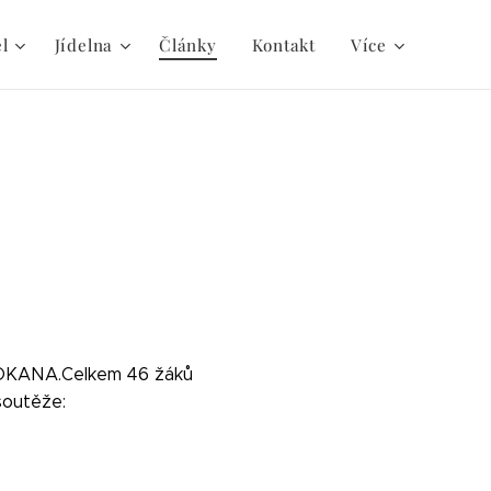
el
Jídelna
Články
Kontakt
Více
KLOKANA.Celkem 46 žáků
ědomostní soutěže: