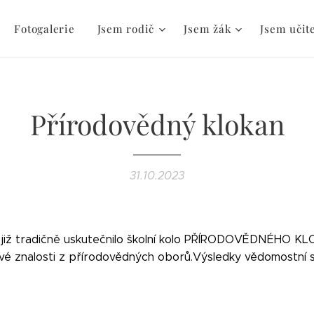
Fotogalerie
Jsem rodič
Jsem žák
Jsem učit
Přírodovědný klokan
31.10.2023
se již tradičně uskutečnilo školní kolo PŘÍRODOVĚDNÉHO 
alo své znalosti z přírodovědných oborů.Výsledky v