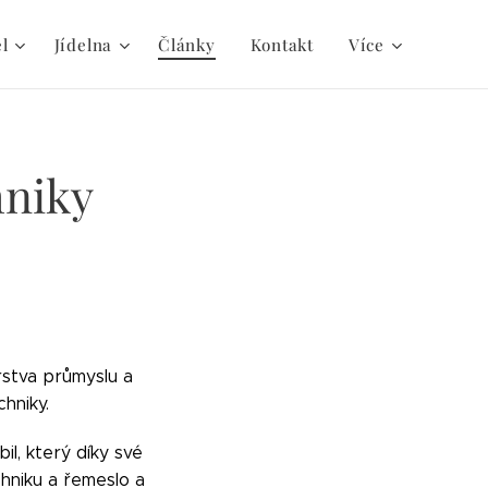
el
Jídelna
Články
Kontakt
Více
hniky
erstva průmyslu a
hniky.
l, který díky své
hniku a řemeslo a