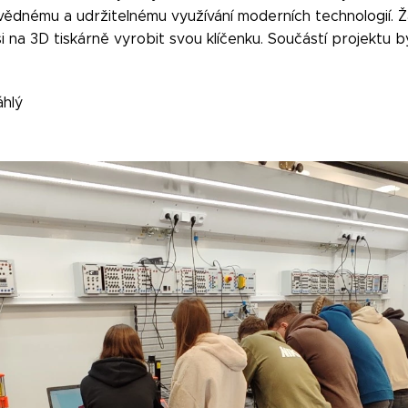
ědnému a udržitelnému využívání moderních technologií. Žá
si na 3D tiskárně vyrobit svou klíčenku. Součástí projektu 
.
áhlý