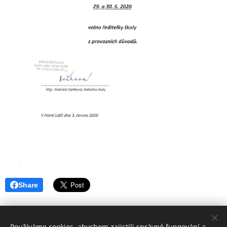
Share
Používáme cookies, abychom zajistili správné fungování a