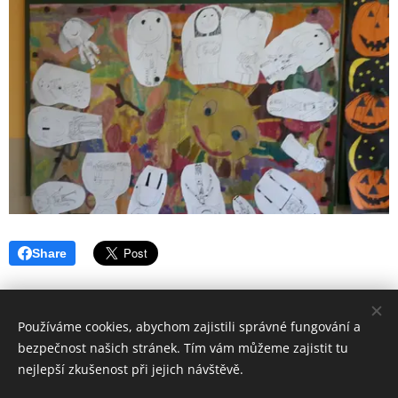
Share
Používáme cookies, abychom zajistili správné fungování a
bezpečnost našich stránek. Tím vám můžeme zajistit tu
© 2016
nejlepší zkušenost při jejich návštěvě.
Základní škola Horní Lideč, okres Vsetín.
Všechna
práva vyhrazena.