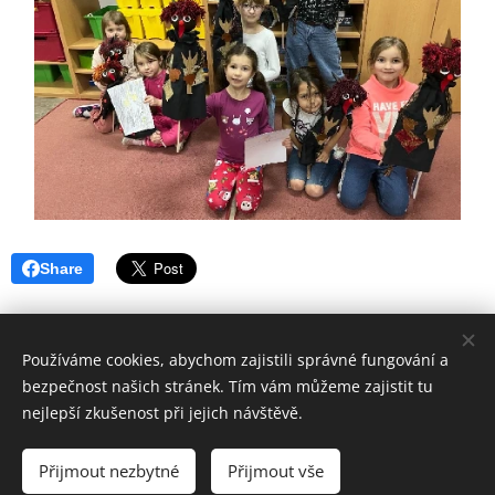
Share
Používáme cookies, abychom zajistili správné fungování a
bezpečnost našich stránek. Tím vám můžeme zajistit tu
© 2016
nejlepší zkušenost při jejich návštěvě.
Základní škola Horní Lideč, okres Vsetín.
Všechna
práva vyhrazena.
Přijmout nezbytné
Přijmout vše
©
Designed by Bohumír Náhlý
Cookies