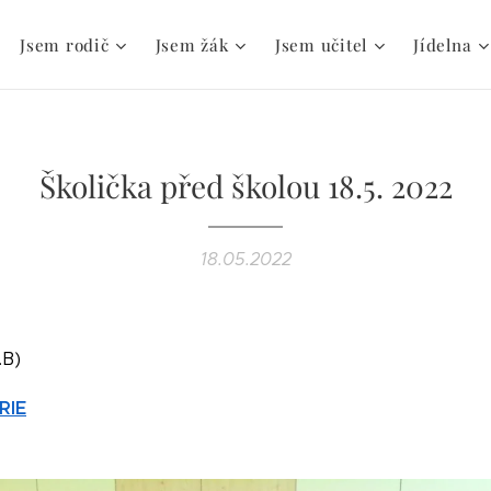
Jsem rodič
Jsem žák
Jsem učitel
Jídelna
Školička před školou 18.5. 2022
18.05.2022
.B)
RIE