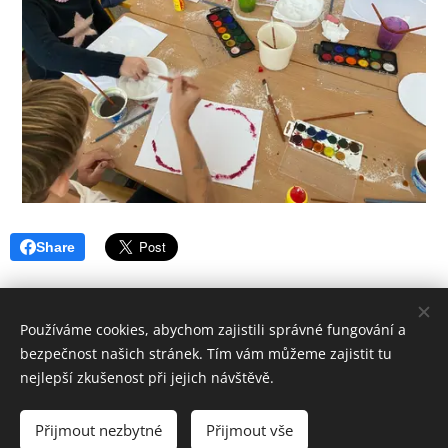
Share
Používáme cookies, abychom zajistili správné fungování a
bezpečnost našich stránek. Tím vám můžeme zajistit tu
nejlepší zkušenost při jejich návštěvě.
© 2016
Základní škola Horní Lideč, okres Vsetín.
Všechna
práva vyhrazena.
Přijmout nezbytné
Přijmout vše
©
Designed by Bohumír Náhlý
Cookies