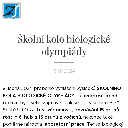
Školní kolo biologické
olympiády
11.01.2024
ŠKOLNÍHO
9. ledna 2024 proběhlo vyhlášení výsledků
KOLA BIOLOGICKÉ OLYMPIÁDY
. Téma letošního 58.
ročníku bylo velmi zajímavé: "Jak se žije v lužním lese."
test vědomostí, poznávání 15 druhů
Soutěžící čekal
rostlin či hub a 15 druhů živočichů
, nakonec také
laboratorní prác
poměrně náročná
e. Tento biologický