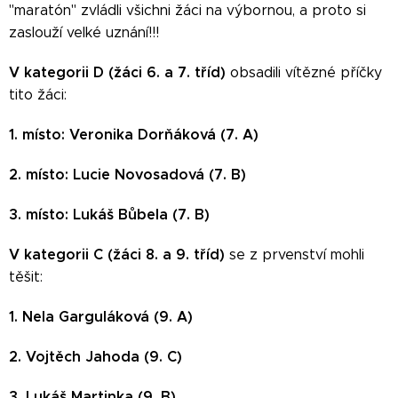
"maratón" zvládli všichni žáci na výbornou, a proto si
zaslouží velké uznání!!!
V kategorii D (žáci 6. a 7. tříd)
obsadili vítězné příčky
tito žáci:
1. místo: Veronika Dorňáková (7. A)
2. místo: Lucie Novosadová (7. B)
3. místo: Lukáš Bůbela (7. B)
V kategorii C (žáci 8. a 9. tříd)
se z prvenství mohli
těšit:
1. Nela Garguláková (9. A)
2. Vojtěch Jahoda (9. C)
3. Lukáš Martinka (9. B)