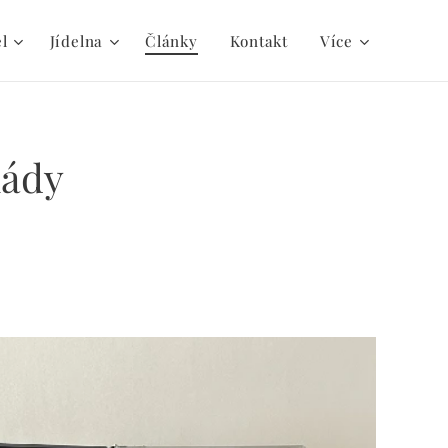
el
Jídelna
Články
Kontakt
Více
iády