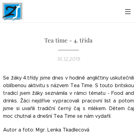
Tea time - 4. třída
16.12.2019
Se žáky 4.třídy jsme dnes v hodině angličtiny uskutečnili
oblíbenou aktivitu s názvem Tea Time. S touto britskou
tradicí jsem žáky seznámila v rámci tématu - Food and
drinks. Žáci nejdříve vypracovali pracovní list a potom
jsme si uvařili tradiční černý čaj s mlékem. Dětem čaj
moc chutnal a dnešní Tea Time se nám vydařil.
Autor a foto: Mgr. Lenka Tkadlecová