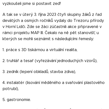
vyzkoušeli jsme si postavit zeď!
A tak se v úterý 3. října 2023 čtyři skupiny žáků z řad
devátých a osmých ročníků vydaly do Trezoru přírody
v Horní Lidči. Zde se žáci zúčastnili akce připravené v
rámci projektu MAP III. Čekalo na ně pět stanovišť, u
kterých se mohli seznámit s následujícími řemesly:
1. práce s 3D tiskárnou a virtuální realita,
2. truhlář a tesař (vyřezávání jednoduchých vzorů),
3. zedník (lepení obkladů, stavba zdiva),
4. instalatér (lisování měděného a svařování plastového
potrubí),
5. gastronomie.