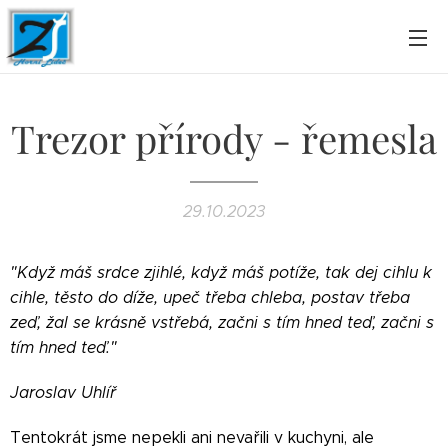
Trezor přírody - řemesla
29.10.2023
"Když máš srdce zjihlé, když máš potíže, tak dej cihlu k
cihle, těsto do díže, upeč třeba chleba, postav třeba
zeď, žal se krásně vstřebá, začni s tím hned teď, začni s
tím hned teď."
Jaroslav Uhlíř
Tentokrát jsme nepekli ani nevařili v kuchyni, ale