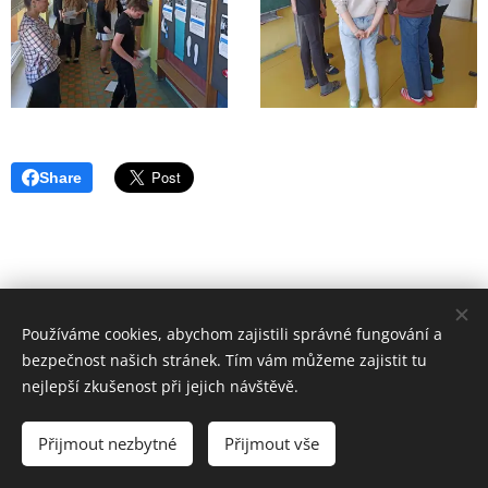
Share
Používáme cookies, abychom zajistili správné fungování a
bezpečnost našich stránek. Tím vám můžeme zajistit tu
© 2016
nejlepší zkušenost při jejich návštěvě.
Základní škola Horní Lideč, okres Vsetín.
Všechna
práva vyhrazena.
Přijmout nezbytné
Přijmout vše
©
Designed by Bohumír Náhlý
Cookies