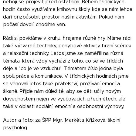
nebojí se projevit před ostatními. Během třídnických
hodin často využíváme knihovnu školy, kde se nám lehce
daří přizpůsobit prostor naším aktivitám. Pokud nám
počasí dovolí, chodíme ven.
Rádi si povídáme v kruhu, hrajeme různé hry. Máme rádi
také výtvarné techniky, pohybové aktivity, hraní scének
a relaxační techniky. Letos jsme se zaměřili na různá
témata, která vždy vychází z toho, co se ve třídách
děje a "co je ve vzduchu". Tématem číslo jedna byla
spolupráce a komunikace. V třídnických hodinách jsme
se věnovali letos také přátelství, prožívání emocí a
šikaně. Přijde nám důležité, aby se děti učily novým
dovednostem nejen ve vyučovacích předmětech, ale
také v oblasti sociální, emoční a osobnostní výchovy.
Autor a foto: za ŠPP Mgr. Markéta Křížková, školní
psycholog