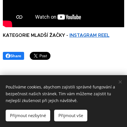
KATEGORIE MLADŠÍ ŽAČKY -
INSTAGRAM REEL
Share
Používáme cookies, abychom zajistili správné fungování a
bezpečnost našich stránek. Tím vám můžeme zajistit tu
© 2016
nejlepší zkušenost při jejich návštěvě.
Základní škola Horní Lideč, okres Vsetín.
Všechna
práva vyhrazena.
Přijmout nezbytné
Přijmout vše
©
Designed by Bohumír Náhlý
Cookies