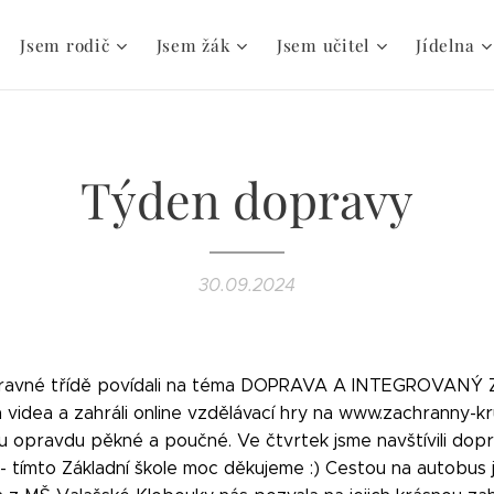
Jsem rodič
Jsem žák
Jsem učitel
Jídelna
Týden dopravy
30.09.2024
Přípravné třídě povídali na téma DOPRAVA A INTEGROVA
 videa a zahráli online vzdělávací hry na www.zachranny-kr
ou opravdu pěkné a poučné. Ve čtvrtek jsme navštívili dopra
- tímto Základní škole moc děkujeme :) Cestou na autobus j