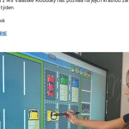
lka z MŠ Valašské Klobouky nás pozvala na jejich krásnou za
 týden.
ová
RIE