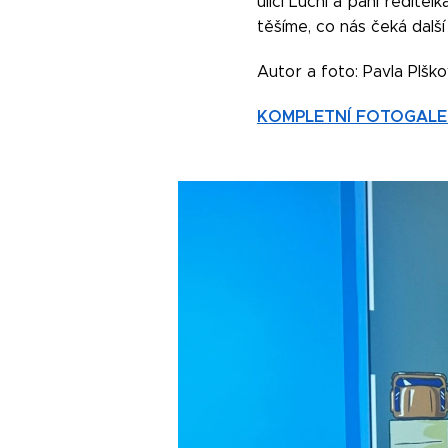
ulici Luční a paní ředite
těšíme, co nás čeká další
Autor a foto: Pavla Plšk
KOMPLETNÍ FOTOGALE