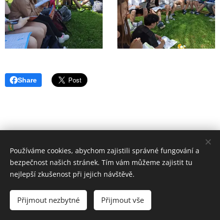
Share
Používáme cookies, abychom zajistili správné fungování a
bezpečnost našich stránek. Tím vám můžeme zajistit tu
© 2016
nejlepší zkušenost při jejich návštěvě.
Základní škola Horní Lideč, okres Vsetín.
Všechna
práva vyhrazena.
Přijmout nezbytné
Přijmout vše
©
Designed by Bohumír Náhlý
Cookies