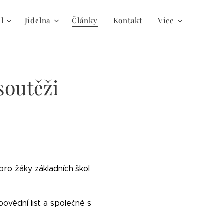
el
Jídelna
Články
Kontakt
Více
soutěži
pro žáky základních škol
ovědní list a společně s