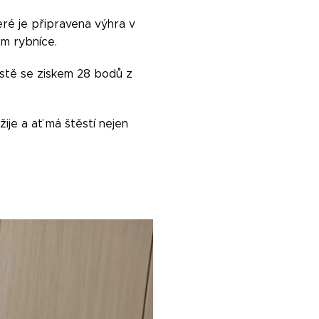
eré je připravena výhra v
m rybníce.
místě se ziskem 28 bodů z
ije a ať má štěstí nejen