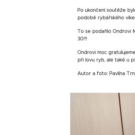
Po ukončení soutěže bylo
podobě rybářského víken
To se podařilo Ondrovi Ma
30!!!
Ondrovi moc gratulujeme 
při lovu ryb, ale také u p
Autor a foto: Pavlína Tr