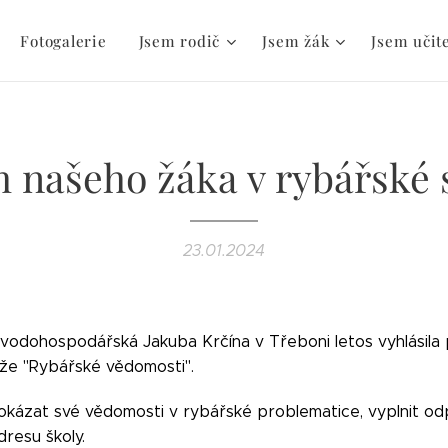
Fotogalerie
Jsem rodič
Jsem žák
Jsem učit
 našeho žáka v rybářské 
23.01.2024
 vodohospodářská Jakuba Krčína v Třeboni letos vyhlásila 
ěže "Rybářské vědomosti".
okázat své vědomosti v rybářské problematice, vyplnit odp
dresu školy.