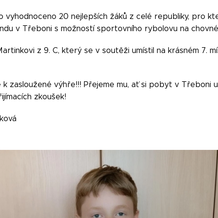
 vyhodnoceno 20 nejlepších žáků z celé republiky, pro kt
du v Třeboni s možností sportovního rybolovu na chovné
rtinkovi z 9. C, který se v soutěži umístil na krásném 7. 
k zasloužené výhře!!! Přejeme mu, ať si pobyt v Třeboni už
řijímacích zkoušek!
nková