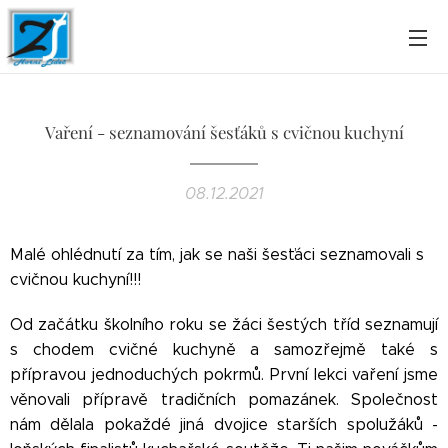
Vaření - seznamování šesťáků s cvičnou kuchyní
08.12.2021
Malé ohlédnutí za tím, jak se naši šesťáci seznamovali s
cvičnou kuchyní!!!
Od začátku školního roku se žáci šestých tříd seznamují
s chodem cvičné kuchyně a samozřejmě také s
přípravou jednoduchých pokrmů. První lekci vaření jsme
věnovali přípravě tradičních pomazánek. Společnost
nám dělala pokaždé jiná dvojice starších spolužáků -