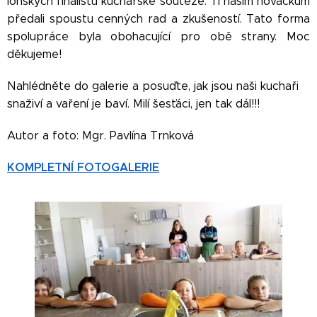
loňských finalistů kuchařské soutěže. Ti našim nováčkům
předali spoustu cenných rad a zkušeností. Tato forma
spolupráce byla obohacující pro obě strany. Moc
děkujeme!
Nahlédněte do galerie a posuďte, jak jsou naši kuchaři
snaživí a vaření je baví. Milí šesťáci, jen tak dál!!!
Autor a foto: Mgr. Pavlína Trnková
KOMPLETNÍ FOTOGALERIE