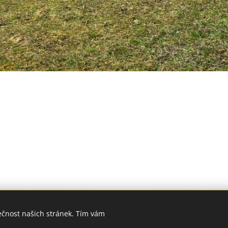
6
Základní škola Horní Lideč, okres Vsetín.
Všechna práva vyh
ečnost našich stránek. Tím vám
©
Designed by Bohumír Náhlý
Cookies