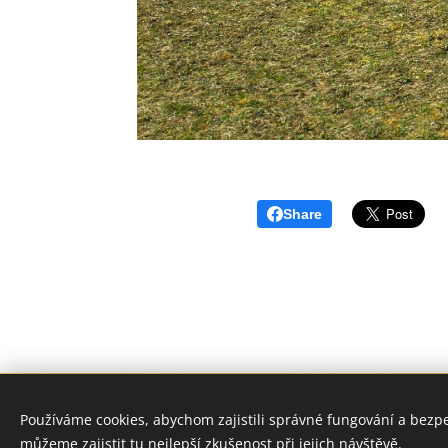
Share
© 201
Používáme cookies, abychom zajistili správné fungování a bezp
můžeme zajistit tu nejlepší zkušenost při jejich návštěvě.