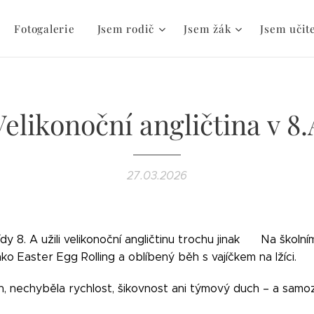
Fotogalerie
Jsem rodič
Jsem žák
Jsem učit
Velikonoční angličtina v 8.
27.03.2026
dy 8. A užili velikonoční angličtinu trochu jinak 🐣 Na školním
jako Easter Egg Rolling a oblíbený běh s vajíčkem na lžíci.
h, nechyběla rychlost, šikovnost ani týmový duch – a samo