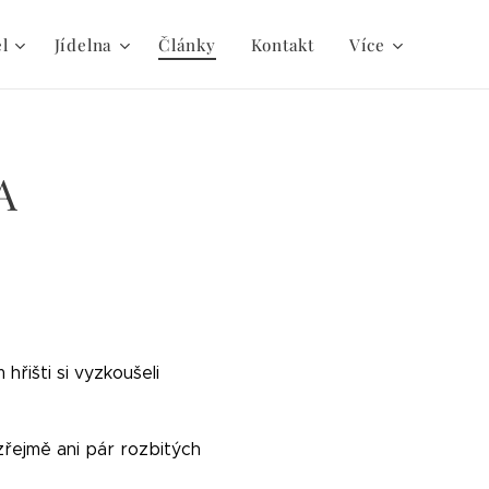
el
Jídelna
Články
Kontakt
Více
A
 hřišti si vyzkoušeli
zřejmě ani pár rozbitých