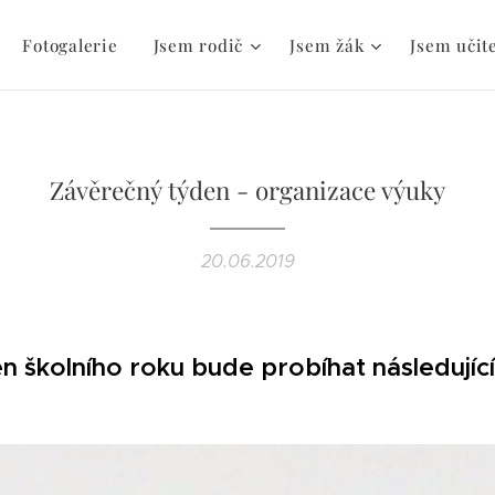
Fotogalerie
Jsem rodič
Jsem žák
Jsem učit
Závěrečný týden - organizace výuky
20.06.2019
en školního roku bude probíhat následují