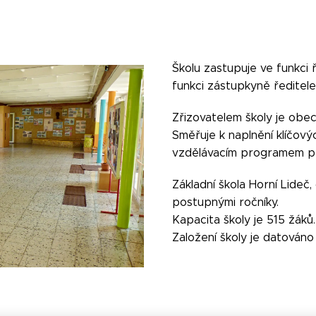
Školu zastupuje ve funkci 
funkci zástupkyně ředitel
Zřizovatelem školy je obec
Směřuje k naplnění klíčo
vzdělávacím programem pro
Základní škola Horní Lideč, 
postupnými ročníky.
Kapacita školy je 515 žáků.
Založení školy je datováno k